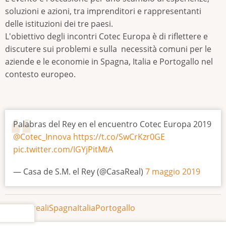
soluzioni e azioni, tra imprenditori e rappresentanti
delle istituzioni dei tre paesi.
L'obiettivo degli incontri Cotec Europa è di riflettere e
discutere sui problemi e sulla necessità comuni per le
aziende e le economie in Spagna, Italia e Portogallo nel
contesto europeo.
Palabras del Rey en el encuentro Cotec Europa 2019
@Cotec_Innova
https://t.co/SwCrKzr0GE
pic.twitter.com/IGYjPitMtA
— Casa de S.M. el Rey (@CasaReal)
7 maggio 2019
notizie reali
Spagna
Italia
Portogallo
settings