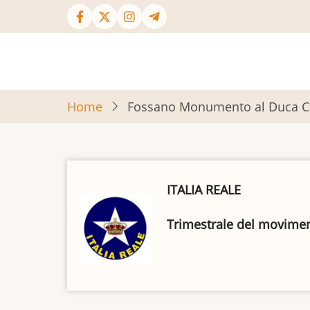
Salta
al
contenuto
principale
Home
Fossano Monumento al Duca Car
ITALIA REALE
Trimestrale del movimento