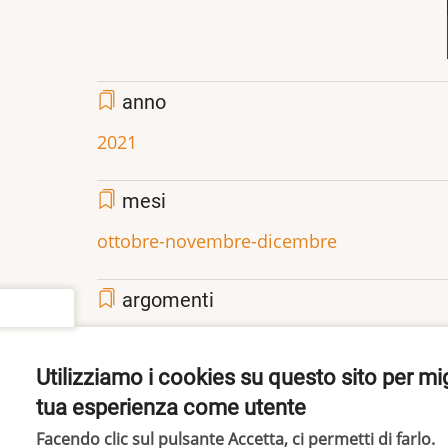
anno
2021
mesi
ottobre-novembre-dicembre
argomenti
settings
savoia
società
Utilizziamo i cookies su questo sito per mig
tua esperienza come utente
Share
Facebook
Twitter
Pinterest
Facendo clic sul pulsante Accetta, ci permetti di farlo.