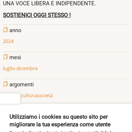
UNA VOCE LIBERA E INDIPENDENTE.
SOSTIENICI OGGI STESSO !
anno
2024
mesi
luglio-dicembre
argomenti
internet
cultura
società
settings
Share
Facebook
Twitter
Pinterest
Utilizziamo i cookies su questo sito per
migliorare la tua esperienza come utente