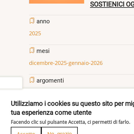
SOSTIENICI OG
anno
2025
mesi
dicembre-2025-gennaio-2026
argomenti
settings
società
politica
Utilizziamo i cookies su questo sito per mig
tua esperienza come utente
Share
Facebook
Twitter
Pinterest
Facendo clic sul pulsante Accetta, ci permetti di farlo.