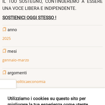
IL TUO SOSTEGNO, CONTINUEREMO A ESSERE
UNA VOCE LIBERA E INDIPENDENTE.
SOSTIENICI OGGI STESSO !
anno
2025
mesi
gennaio-marzo
argomenti
società
politica
economia
settings
Share
Facebook
Twitter
Pinterest
Utilizziamo i cookies su questo sito per
migliorare la tua esperienza come utente