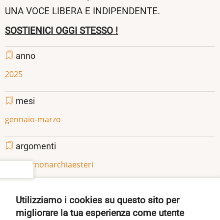
UNA VOCE LIBERA E INDIPENDENTE.
SOSTIENICI OGGI STESSO !
anno
2025
mesi
gennaio-marzo
argomenti
politica
monarchia
esteri
settings
Share
Facebook
Twitter
Pinterest
Utilizziamo i cookies su questo sito per
migliorare la tua esperienza come utente