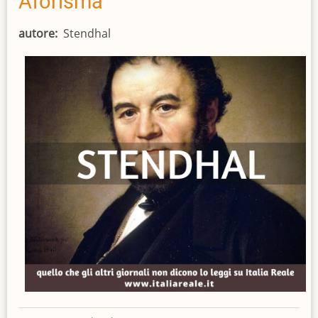
Aforisma
farsa
ideologica
autore
Stendhal