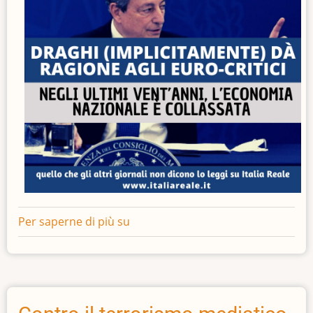
Per saperne di più su
Draghi
(implicitamente)
dà
ragione
agli
euro-