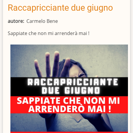
53
Raccapricciante due giugno
morti
e
autore
Carmelo Bene
700
Sappiate che non mi arrenderà mai !
feriti
in
20
anni