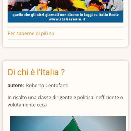
Per saperne di più su
La
legge
sta
coi
cristiani,
urge
Di chi è l'Italia ?
la
Buona
autore
Roberto Centofanti
Battaglia
In risalto una classe dirigente e politica inefficiente o
volutamente ceca