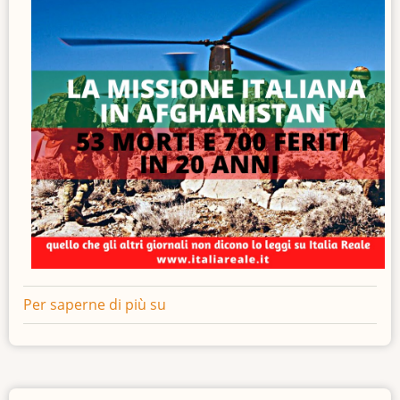
Per saperne di più su
La
missione
italiana
in
Afghanistan: