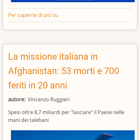
Per saperne di più su
Contro
il
terrorismo
mediatico
e
sanitario
La missione italiana in
Afghanistan: 53 morti e 700
feriti in 20 anni
autore
Vincenzo Ruggieri
Spesi oltre 8,7 miliardi per "lasciare" il Paese nelle
mani dei talebani