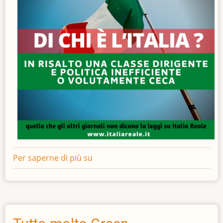
Per saperne di più su
Di
chi
è
l'Italia
?