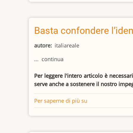
pandemico
minaccia
le
Libertà
Basta confondere l’iden
autore
italiareale
... continua
Per leggere l'intero articolo è necessar
serve anche a sostenere il nostro impe
Per saperne di più su
Basta
confondere
l’identità
sessuale