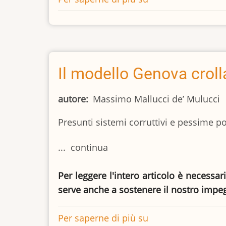
rieletto
:
aspettative
e
timori
Il modello Genova crolla
del
nuovo
autore
Massimo Mallucci de’ Mulucci
corso
Presunti sistemi corruttivi e pessime pol
... continua
Per leggere l'intero articolo è necessar
serve anche a sostenere il nostro impe
Per saperne di più su
Il