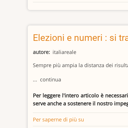
modello
Genova
crolla
e
disaffeziona
Elezioni e numeri : si t
gli
elettori
autore
italiareale
Sempre più ampia la distanza dei risulta
... continua
Per leggere l'intero articolo è necessar
serve anche a sostenere il nostro impe
Per saperne di più su
Elezioni
e