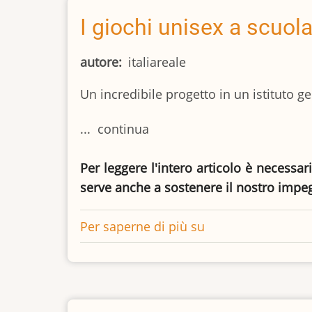
dei
bambini
I giochi unisex a scuola
nelle
scuole
autore
italiareale
Un incredibile progetto in un istituto g
... continua
Per leggere l'intero articolo è necessar
serve anche a sostenere il nostro impe
Per saperne di più su
I
giochi
unisex
a
scuola,