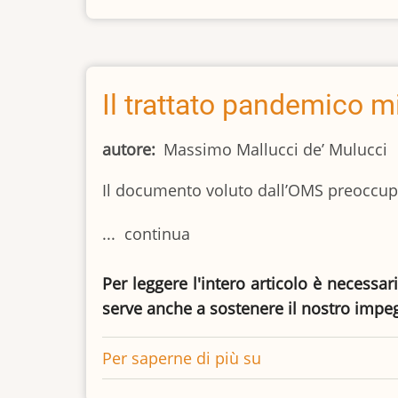
numeri
:
si
tratta
Il trattato pandemico m
ancora
di
autore
Massimo Mallucci de’ Mulucci
rappresentatività?
Il documento voluto dall’OMS preoccup
... continua
Per leggere l'intero articolo è necessar
serve anche a sostenere il nostro impe
Per saperne di più su
Il
trattato