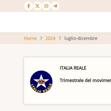
Salta
al
contenuto
principale
Home
2024
luglio-dicembre
ITALIA REALE
Trimestrale del movimento