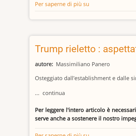
Per saperne di più su
L’esempio
e
la
presenza
di
FILIPPO
Trump rieletto : aspetta
VI
donano
autore
Massimiliano Panero
speranza
Osteggiato dall’establishment e dalle si
e
forza
... continua
a
Valencia
Per leggere l'intero articolo è necessar
serve anche a sostenere il nostro impe
Per saperne di più su
Trump