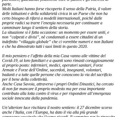
parte.
Molti Italiani hanno forse riscoperto il senso della Patria, il valore
delle istituzioni e della solidarietà civica in un Paese che non ha
certo bisogno di rifarsi a modelli internazionali, poichè dalle
proprie radici sa trarre l’energia necessaria per continuare a
camminare lungo il sentiero della storia.
La situazione si è fatta occasione: un momento per essere uniti, e
non “calpesti e divisi”, nè condannati a essere cittadini di un
indefinito “villaggio globale” che ci vorrebbe numeri e non Italiani
e che ha dimostrato tutti i suoi limiti in questo 2020.
Il mio pensiero e l’affetto della mia Casa vanno alle vittime del
Covid-19, ai loro familiari e a quanti sono rimasti coraggiosamente
al proprio posto: infermieri, medici, operatori sanitari, Forze
Armate e Forze dell’Ordine, sacerdoti, insegnanti, volontari,
badanti e a tutte quelle persone che conoscono la via del sacrificio
per il bene della collettività.
Anche Casa Savoia, attraverso i propri Ordini Dinastici, ha cercato
di non far mancare il proprio modesto ma per essa importante
contributo alla lotta contro il virus e per rispondere all’emergenza
sociale innescata dalla pandemia.
Un’ulteriore luce rischiara il nostro sentiero: il 27 dicembre scorso
anche l’Italia, con l’Europa, ha dato il via alla più grande
campagna vaccinale che l’uomo ricordi. Il cammino per la rinascita