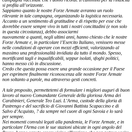
si profila all’orizzonte.
Sappiamo quanto le nostre Forze Armate avranno un ruolo
rilevante in tale campagna, organizzando la logistica necessaria.
Accanto a un sentimento di gratitudine e di rispetto per esse che
dovrebbe essere sempre vivo in tutti i nostri concittadini (e non solo
in questa circostanza), debbo associarmi
nuovamente a quanti, negli ultimi anni, hanno chiesto che le nostre
Forze Armate e, in particolare l’Esercito Italiano, venissero messe
nelle condizioni di operare con mezzi efficienti, valorizzando al
massimo una professionalità invidiata da tutto il mondo. Spesso,
mortificanti tagli e inqualificabili, seppur isolati, sfoghi politici,
hanno messo ciò in discussione.
Credo che questa possa essere una grande occasione per il Paese
per esprimere finalmente riconoscenza alle nostre Forze Armate
non soltanto a parole, ma attraverso gesti concreti.
A tale proposito, permettetemi di formulare i migliori auguri di buon
lavoro al nuovo Comandante Generale della gloriosa Arma dei
Carabinieri, Generale Teo Luzi. L’Arma, custode della gloria di
Pastrengo e del sacrificio di Giovanni Battista Scapaccino e di
Salvo d’Acquisto, ? da sempre nel cuore di ogni Savoia e lo sarà
per sempre.
Nei momenti convulsi legati alla pandemia, le Forze Armate, e in
particolare l'Arma con le sue stazioni ubicate in ogni angolo del