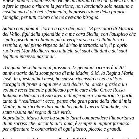
Paese, hanno saputo essere vicine all'anziano che non poteva uscire
a fare la spesa o ritirare la pensione, non lasciando solo nessuno e
costituendo il più bel riferimento, la prosecuzione della propria
famiglia, per tutti coloro che ne avevano bisogno.
Saluto con gioia il ritorno a casa dei nostri 18 pescatori di Mazara
del Vallo, figli della splendida e a me cara Sicilia, con l'auspicio che
simili episodi non abbiano più a verificarsi e che l'Italia torni a
esercitare, nel pieno rispetto del diritto internazionale, il proprio
ruolo nel Mar Mediterraneo a tutela dei suoi cittadini e dei suoi
legittimi interessi nazionali.
Tra qualche settimana, il prossimo 27 gennaio, ricorrerà il 20°
anniversario della scomparsa di mia Madre, S.M. la Regina Maria
José. In questi ultimi mesi, ho spesso ripensato a Lei e al Suo
coraggio di fronte a ogni avversità della vita, anche grazie a un
volume recentemente pubblicato per le cure della Croce Rossa
Italiana e dedicato al Suo lavoro di infermiera volontaria. Si parla
tanto di “resilienza”: ecco, penso che gran parte della vita di mia
Madre, in particolare durante la Seconda Guerra Mondiale, sia
stata vissuta nel segno di tale virtù.
Soprattutto, Maria José ha saputo farmi comprendere l’importanza
di un sorriso che, accanto all’ironia, è sempre il miglior farmaco
per affrontare le contrarietà di ogni giorno, piccole e grandi.