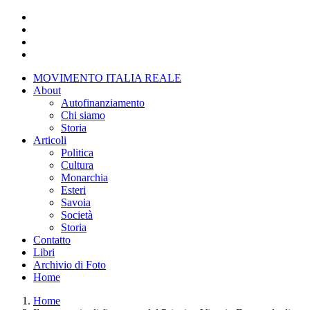
Salta
al
contenuto
principale
MOVIMENTO ITALIA REALE
About
Main
Autofinanziamento
menu
Chi siamo
Storia
Articoli
Politica
Cultura
Monarchia
Esteri
Savoia
Società
Storia
Contatto
Libri
Archivio di Foto
Home
Home