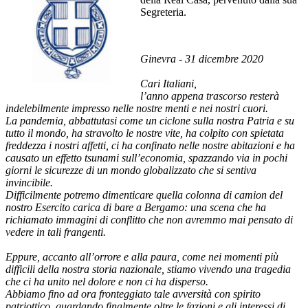
Segreteria.
Ginevra - 31 dicembre 2020
Cari Italiani,
l’anno appena trascorso resterà
indelebilmente impresso nelle nostre menti e nei nostri cuori.
La pandemia, abbattutasi come un ciclone sulla nostra Patria e su
tutto il mondo, ha stravolto le nostre vite, ha colpito con spietata
freddezza i nostri affetti, ci ha confinato nelle nostre abitazioni e ha
causato un effetto tsunami sull’economia, spazzando via in pochi
giorni le sicurezze di un mondo globalizzato che si sentiva
invincibile.
Difficilmente potremo dimenticare quella colonna di camion del
nostro Esercito carica di bare a Bergamo: una scena che ha
richiamato immagini di conflitto che non avremmo mai pensato di
vedere in tali frangenti.
Eppure, accanto all’orrore e alla paura, come nei momenti più
difficili della nostra storia nazionale, stiamo vivendo una tragedia
che ci ha unito nel dolore e non ci ha disperso.
Abbiamo fino ad ora fronteggiato tale avversità con spirito
patriottico, guardando finalmente oltre le fazioni e gli interessi di