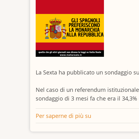
c'è
festa
La Sexta ha pubblicato un sondaggio s
Nel caso di un referendum istituzionale,
sondaggio di 3 mesi fa che era il 34,3% 
Per saperne di più su
Gli
spagnoli
preferiscono