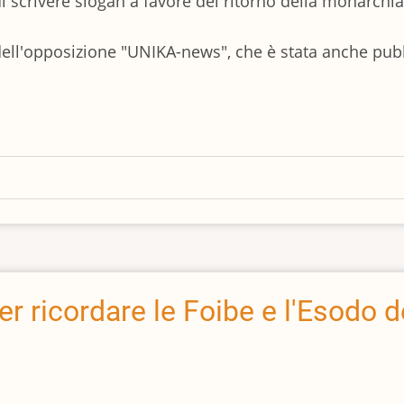
 di scrivere slogan a favore del ritorno della monarch
 dell'opposizione "UNIKA-news", che è stata anche pubb
er ricordare le Foibe e l'Esodo de