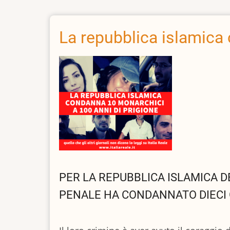
la
Monarchia
alla
La repubblica islamica
repubblica
PER LA REPUBBLICA ISLAMICA D
PENALE HA CONDANNATO DIECI GI