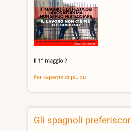
Perché
festeggiare
il
2
Giugno?
Il 1° maggio ?
Per saperne di più su
1°
Maggio
2021
:
senza
lavoro
Gli spagnoli preferisco
non