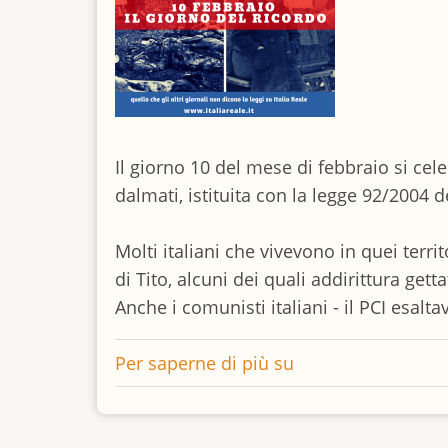
anni
di
prigione
Il giorno 10 del mese di febbraio si cele
dalmati, istituita con la legge 92/2004 d
Molti italiani che vivevono in quei terri
di Tito, alcuni dei quali addirittura ge
Anche i comunisti italiani - il PCI esalt
Per saperne di più su
10
febbraio
:
Il