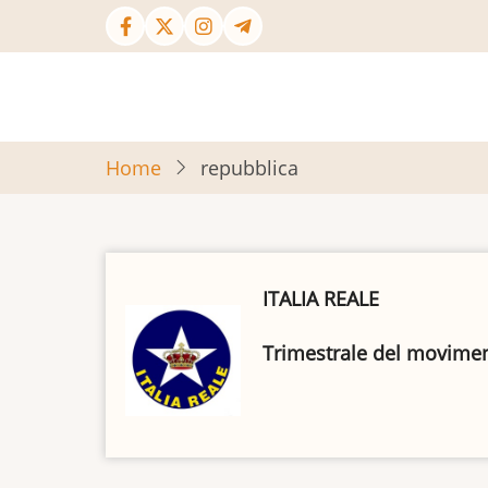
Salta
al
contenuto
principale
Home
repubblica
ITALIA REALE
Trimestrale del movimento