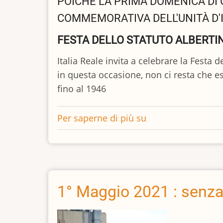
POICHÉ LA PRIMA DOMENICA DI 
COMMEMORATIVA DELL'UNITÀ D'I
FESTA DELLO STATUTO ALBERTI
Italia Reale invita a celebrare la Festa 
in questa occasione, non ci resta che e
fino al 1946
Per saperne di più su
La
Monarchia
ci
unisce,
la
repubblica
1° Maggio 2021 : senza 
ci
divide.