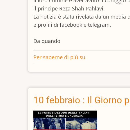
Il loro crimine è aver avuto il coraggio
il principe Reza Shah Pahlavi.
La notizia è stata rivelata da un media
e profili di facebook e telegram.
Da quando
Per saperne di più su
La
repubblica
islamica
condanna
10
giovani
10 febbraio : Il Giorno p
monarchici
a
100