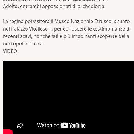
Adolfo, entrambi appassionati di archeologia.
La regina poi visiterà il Museo Nazionale Etrusco, situato
nel Palazzo Vitelleschi, per conoscere le testimonianze di
recenti scavi, nonchè sulle più importanti scoperte della
necropoli etrusca.
VIDEO