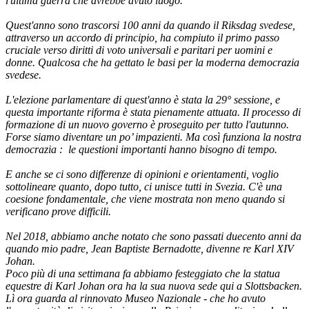
l'ultima guerra che avrebbe avuto luogo.
Quest'anno sono trascorsi 100 anni da quando il Riksdag svedese,
attraverso un accordo di principio, ha compiuto il primo passo
cruciale verso diritti di voto universali e paritari per uomini e
donne. Qualcosa che ha gettato le basi per la moderna democrazia
svedese.
L'elezione parlamentare di quest'anno è stata la 29° sessione, e
questa importante riforma è stata pienamente attuata. Il processo di
formazione di un nuovo governo è proseguito per tutto l'autunno.
Forse siamo diventare un po’ impazienti. Ma così funziona la nostra
democrazia : le questioni importanti hanno bisogno di tempo.
E anche se ci sono differenze di opinioni e orientamenti, voglio
sottolineare quanto, dopo tutto, ci unisce tutti in Svezia. C'è una
coesione fondamentale, che viene mostrata non meno quando si
verificano prove difficili.
Nel 2018, abbiamo anche notato che sono passati duecento anni da
quando mio padre, Jean Baptiste Bernadotte, divenne re Karl XIV
Johan.
Poco più di una settimana fa abbiamo festeggiato che la statua
equestre di Karl Johan ora ha la sua nuova sede qui a Slottsbacken.
Lì ora guarda al rinnovato Museo Nazionale - che ho avuto