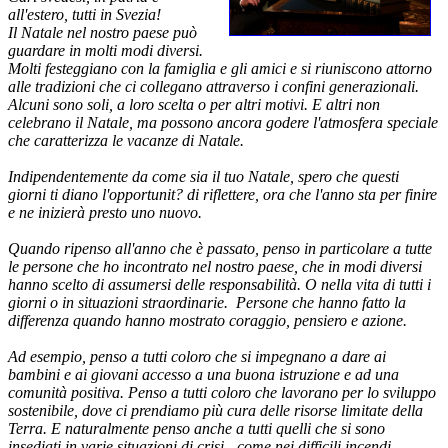
all'estero, tutti in Svezia!
Il Natale nel nostro paese può
guardare in molti modi diversi.
Molti festeggiano con la famiglia e gli amici e si riuniscono attorno
alle tradizioni che ci collegano attraverso i confini generazionali.
Alcuni sono soli, a loro scelta o per altri motivi. E altri non
celebrano il Natale, ma possono ancora godere l'atmosfera speciale
che caratterizza le vacanze di Natale.
Indipendentemente da come sia il tuo Natale, spero che questi
giorni ti diano l'opportunit? di riflettere, ora che l'anno sta per finire
e ne inizierà presto uno nuovo.
Quando ripenso all'anno che è passato, penso in particolare a tutte
le persone che ho incontrato nel nostro paese, che in modi diversi
hanno scelto di assumersi delle responsabilità. O nella vita di tutti i
giorni o in situazioni straordinarie. Persone che hanno fatto la
differenza quando hanno mostrato coraggio, pensiero e azione.
Ad esempio, penso a tutti coloro che si impegnano a dare ai
bambini e ai giovani accesso a una buona istruzione e ad una
comunità positiva. Penso a tutti coloro che lavorano per lo sviluppo
sostenibile, dove ci prendiamo più cura delle risorse limitate della
Terra. E naturalmente penso anche a tutti quelli che si sono
insediati in varie situazioni di crisi - come nei difficili incendi