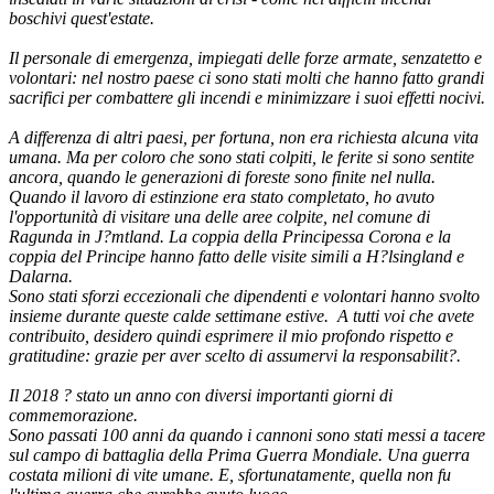
boschivi quest'estate.
Il personale di emergenza, impiegati delle forze armate, senzatetto e
volontari: nel nostro paese ci sono stati molti che hanno fatto grandi
sacrifici per combattere gli incendi e minimizzare i suoi effetti nocivi.
A differenza di altri paesi, per fortuna, non era richiesta alcuna vita
umana. Ma per coloro che sono stati colpiti, le ferite si sono sentite
ancora, quando le generazioni di foreste sono finite nel nulla.
Quando il lavoro di estinzione era stato completato, ho avuto
l'opportunità di visitare una delle aree colpite, nel comune di
Ragunda in J?mtland. La coppia della Principessa Corona e la
coppia del Principe hanno fatto delle visite simili a H?lsingland e
Dalarna.
Sono stati sforzi eccezionali che dipendenti e volontari hanno svolto
insieme durante queste calde settimane estive. A tutti voi che avete
contribuito, desidero quindi esprimere il mio profondo rispetto e
gratitudine: grazie per aver scelto di assumervi la responsabilit?.
Il 2018 ? stato un anno con diversi importanti giorni di
commemorazione.
Sono passati 100 anni da quando i cannoni sono stati messi a tacere
sul campo di battaglia della Prima Guerra Mondiale. Una guerra
costata milioni di vite umane. E, sfortunatamente, quella non fu