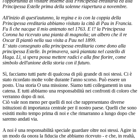
l'opportunità di visitare insieme alla Principessa ereditaria ed alla
Principessa Estelle prima della solenne riapertura a novembre.
All'inizio di quest'autunno, la regina e io con la coppia della
Principessa ereditaria abbiamo visitato la città di Pau in Francia.
Fu lì che nacque il mio antenato nel 1763. E l? la Principessa
Corona ha ricevuto una pianta di magnolia; un albero che il re
Oscar II piantò nella sua visita a Pau nel 1899.
E’ stato consegnato alla principessa ereditaria come dono alla
principessa Estelle. In primavera, sarà piantata nel castello di
Haga. Lì, si spera possa mettere radici e alla fine fiorire, come
simbolo dell'unione della storia con il futuro.
Sì, facciamo tutti parte di qualcosa di più grande di noi stessi. Ci è
stato ricordato molte volte durante l'anno scorso. Può essere un
posto. Una storia O una missione. Siamo tutti collegamenti in una
catena. E tutti abbiamo una responsabilità nei confronti di coloro che
verranno dopo di noi.
Ciò vale non meno per quelli di noi che rappresentano diverse
istituzioni di importanza centrale per il nostro paese. Quelli che sono
esistiti molto tempo prima di noi e che rimarranno a lungo dopo che
saremo andati via.
A noi è una responsabilità speciale guardare oltre noi stessi. Agire in
un modo da onora la fiducia che abbiamo ricevuto - e che, in realtà,