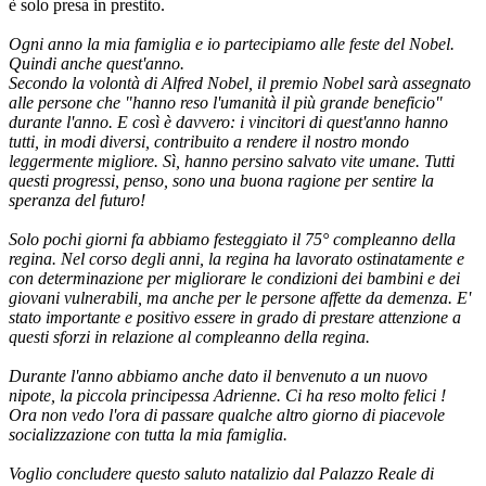
è solo presa in prestito.
Ogni anno la mia famiglia e io partecipiamo alle feste del Nobel.
Quindi anche quest'anno.
Secondo la volontà di Alfred Nobel, il premio Nobel sarà assegnato
alle persone che "hanno reso l'umanità il più grande beneficio"
durante l'anno. E così è davvero: i vincitori di quest'anno hanno
tutti, in modi diversi, contribuito a rendere il nostro mondo
leggermente migliore. Sì, hanno persino salvato vite umane. Tutti
questi progressi, penso, sono una buona ragione per sentire la
speranza del futuro!
Solo pochi giorni fa abbiamo festeggiato il 75° compleanno della
regina. Nel corso degli anni, la regina ha lavorato ostinatamente e
con determinazione per migliorare le condizioni dei bambini e dei
giovani vulnerabili, ma anche per le persone affette da demenza. E'
stato importante e positivo essere in grado di prestare attenzione a
questi sforzi in relazione al compleanno della regina.
Durante l'anno abbiamo anche dato il benvenuto a un nuovo
nipote, la piccola principessa Adrienne. Ci ha reso molto felici !
Ora non vedo l'ora di passare qualche altro giorno di piacevole
socializzazione con tutta la mia famiglia.
Voglio concludere questo saluto natalizio dal Palazzo Reale di