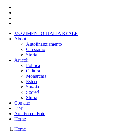
Salta
al
contenuto
principale
MOVIMENTO ITALIA REALE
About
Main
Autofinanziamento
menu
Chi siamo
Storia
Articoli
Politica
Cultura
Monarchia
Esteri
Savoia
Società
Storia
Contatto
Libri
Archivio di Foto
Home
Home